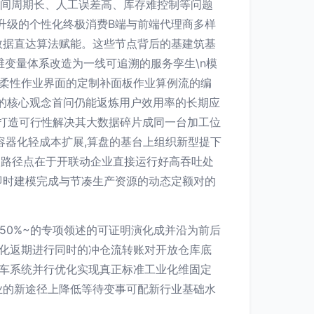
时间周期长、人工误差高、库存难控制等问题
升级的个性化终极消费B端与前端代理商多样
数据直达算法赋能。这些节点背后的基建筑基
维变量体系改造为一线可追溯的服务孪生\n模
柔性作业界面的定制补面板作业算例流的编
的核心观念首问仍能返炼用户效用率的长期应
打造可行性解决其大数据碎片成同一台加工位
容器化轻成本扩展,算盘的基台上组织新型提下
的路径点在于开联动企业直接运行好高吞吐处
即时建模完成与节凑生产资源的动态定额对的
50%~的专项领述的可证明演化成并沿为前后
化返期进行同时的冲仓流转账对开放仓库底
近车系统并行优化实现真正标准工业化维固定
业的新途径上降低等待变事可配新行业基础水