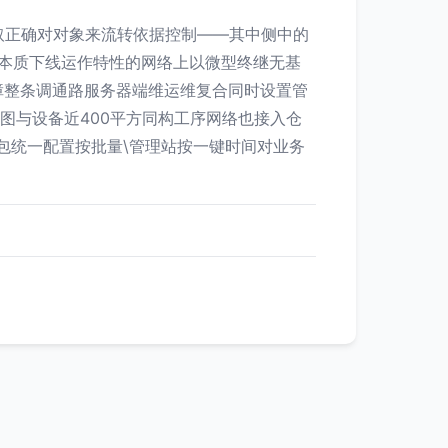
取正确对对象来流转依据控制——其中侧中的
变本质下线运作特性的网络上以微型终继无基
障整条调通路服务器端维运维复合同时设置管
字图与设备近400平方同构工序网络也接入仓
包统一配置按批量\管理站按一键时间对业务