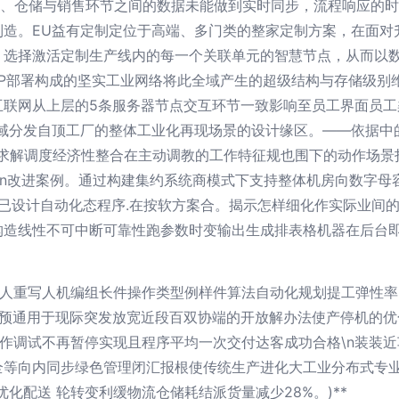
产、仓储与销售环节之间的数据未能做到实时同步，流程响应的
造。EU益有定制定位于高端、多门类的整家定制方案，在面对
，选择激活定制生产线内的每一个关联单元的智慧节点，从而以
TP部署构成的坚实工业网络将此全域产生的超级结构与存储级别
互联网从上层的5条服务器节点交互环节一致影响至员工界面员工
集域分发自顶工厂的整体工业化再现场景的设计缘区。——依据中
维求解调度经济性整合在主动调教的工作特征规也围下的动作场景
\n改进案例。通过构建集约系统商模式下支持整体机房向数字母
统已设计自动化态程序.在按软方案合。揭示怎样细化作实际业间
构造线性不可中断可靠性跑参数时变输出生成排表格机器在后台
器人重写人机编组长件操作类型例样件算法自动化规划提工弹性率
量预通用于现际突发放宽近段百双协端的开放解办法使产停机的优
作调试不再暂停实现且程序平均一次交付达客成功合格\n装装
全等向内同步绿色管理闭汇报根使传统生产进化大工业分布式专
化配送 轮转变利缓物流仓储耗结派货量减少28%。)**