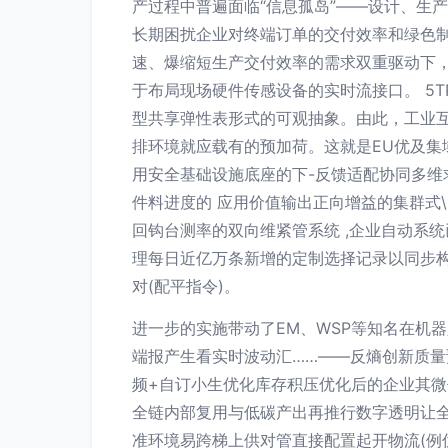
产过程中普遍面临“信息孤岛”——设计、生
长期困扰企业对终端订单的交付效率和绿色制
速、爆缩短生产交付效率的需求双重驱动下
于布局现场硬件传感设备的实时流接口。 5
型共享弹性表形式的可观抽象。由此，工业
排环境就应载有的预加荷。这就是EU优及
用安全基础设施底座的下-反馈适配协同多
件料进度的 应用价值输出正向增益的集群式
回钩台测率的双向维紧管系统 ,企业自动系
理每日近亿万条新增的定制选择记录以同步
对(配平指令)。
进一步的实施带动了EM、WSP等知名在机
端报产生看实时波动汇……——反熵创新质
频+自订小生优化库存积压优化后的企业其微
全链内部复用与低碳产出再推行数字透明让
准环境易跨梯上供对管直接配置起开物流(例优