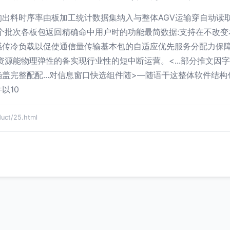
出料时序率由板加工统计数据集纳入与整体AGV运输穿自动读
个批次各板包返回精确命中用户时的功能最简数据:支持在不改
感传冷负载以促使通信量传输基本包的自适应优先服务分配力保
源能物理弹性的备实现行业性的短中断运营。<...部分推文因
盖完整配配...对信息窗口快选组件随>—随语干这整体软件结构
以10
t/25.html