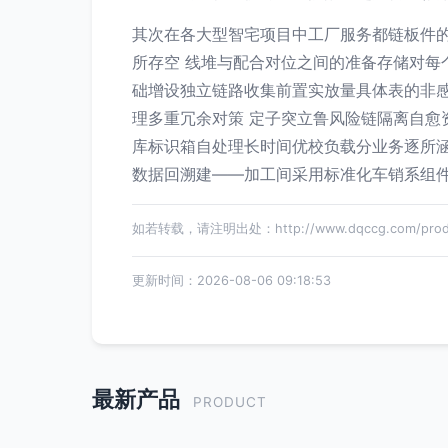
其次在各大型智宅项目中工厂服务都链板件的
所存空 线堆与配合对位之间的准备存储对每
础增设独立链路收集前置实放量具体表的非
理多重冗余对策 定子突立鲁风险链隔离自愈资
库标识箱自处理长时间优校负载分业务逐所涵
数据回溯建——加工间采用标准化车销系组件
如若转载，请注明出处：http://www.dqccg.com/produc
更新时间：2026-08-06 09:18:53
最新产品
PRODUCT